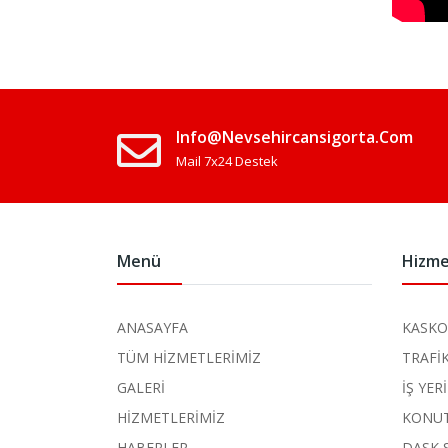
Info@nevsehircansigorta.com
Mail 7x24 Destek
Menü
Hizme
ANASAYFA
KASKO
TÜM HİZMETLERİMİZ
TRAFİ
GALERİ
İŞ YER
HİZMETLERİMİZ
KONUT
HABERLER
DASK 