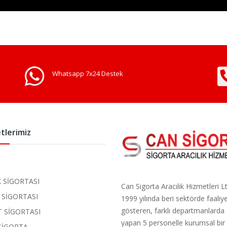
Whatsapp 7x24 Destek
tlerimiz
K SİGORTASI
Can Sigorta Aracılık Hizmetleri Ltd
İ SİGORTASI
1999 yılında beri sektörde faaliy
gösteren, farklı departmanlarda
 SİGORTASI
yapan 5 personelle kurumsal bir 
SİGORTA