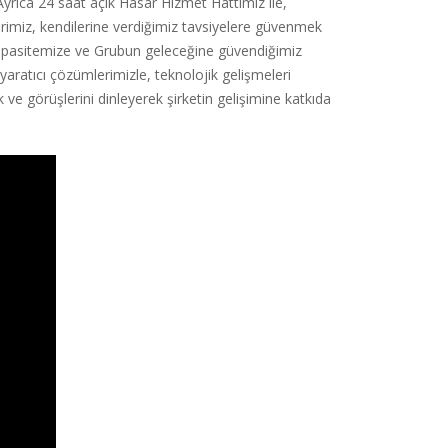
Ayrıca 24 saat açık Hasar Hizmet Hattımız ile,
rimiz, kendilerine verdiğimiz tavsiyelere güvenmek
 • Kapasitemize ve Grubun geleceğine güvendiğimiz
yaratıcı çözümlerimizle, teknolojik gelişmeleri
 ve görüşlerini dinleyerek şirketin gelişimine katkıda