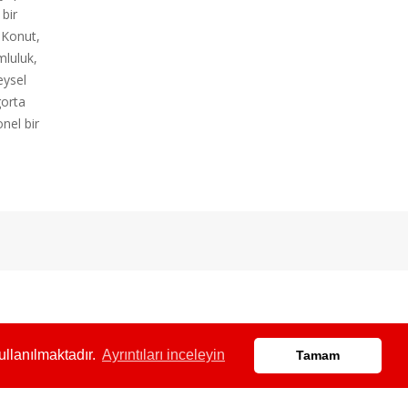
 bir
 Konut,
mluluk,
eysel
gorta
nel bir
ullanılmaktadır.
Ayrıntıları inceleyin
Tamam