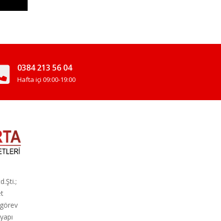
0384 213 56 04
Hafta içi 09:00-19:00
.Şti.;
et
 görev
yapı