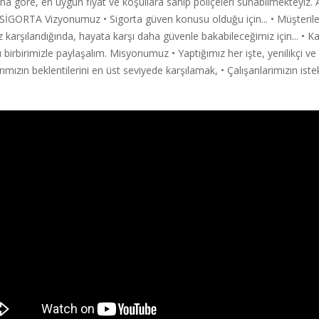
ına göre, en uygun fiyat ve koşullara sahip poliçeleri sunabilmekteyiz. 
 SİGORTA Vizyonumuz • Sigorta güven konusu olduğu için... • Müşterile
ımız karşılandığında, hayata karşı daha güvenle bakabileceğimiz için...
birbirimizle paylaşalım. Misyonumuz • Yaptığımız her işte, yenilikçi ve 
mızın beklentilerini en üst seviyede karşılamak, • Çalışanlarımızın istek