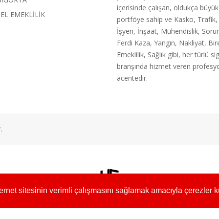
içerisinde çalışan, oldukça büyük
EL EMEKLİLİK
portföye sahip ve Kasko, Trafik,
İşyeri, İnşaat, Mühendislik, Soru
Ferdi Kaza, Yangın, Nakliyat, Bir
Emeklilik, Sağlık gibi, her türlü si
branşında hizmet veren profesyo
acentedir.
.
nternet sitesinin verimli çalışmasını sağlamak amacıyla çerezler k
Web Tasarım :
Yasin GÜRBÜZ