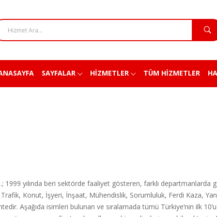
ANASAYFA
SAYFALAR
HİZMETLER
TÜM HİZMETLER
HA
; 1999 yılında beri sektörde faaliyet gösteren, farklı departmanlarda g
rafik, Konut, İşyeri, İnşaat, Mühendislik, Sorumluluk, Ferdi Kaza, Yangın
edir. Aşağıda isimleri bulunan ve sıralamada tümü Türkiye’nin ilk 10’u 